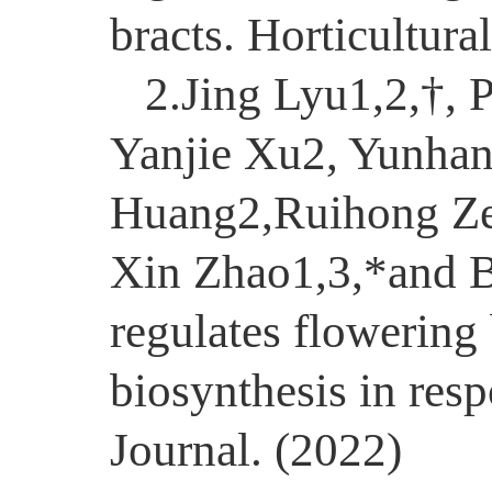
bracts. Horticultura
2.Jing Lyu1,2,†, 
Yanjie Xu2, Yunha
Huang2,Ruihong Ze
Xin Zhao1,3,*and
regulates flowering 
biosynthesis in resp
Journal. (2022)