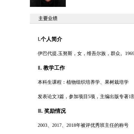
主要业绩
Ⅰ
.
个人简介
伊巴代提
.
玉努斯，女，维吾尔族，群众。
196
Ⅱ
. 教学工作
本科生课程：植物组织培养学、果树栽培学
发表论文
3
篇，参加项目
5
项，主编出版专著
1
Ⅲ
. 奖励情况
2003、2017、2018年被评优秀班主任的称号