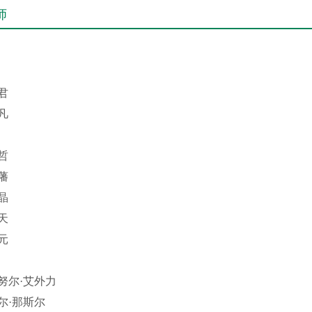
师
君
凡
哲
藩
晶
天
元
努尔·艾外力
尔·那斯尔