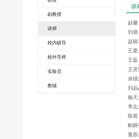
教授
讲
副教授
赵馨
讲师
刘朋
赵丽
校内硕导
王爱
校外导师
王磊
王灵
实验员
余镇
教辅
刘晶
杨天
李志
陈晨
帕丽
曼苏