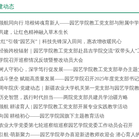
建动态
领航同向行 培根铸魂育新人——园艺学院教工党支部与附属中学高
共建，让红色精神融入草木生长
建红”引领“园艺兴”｜科技先锋深入田间，惠农增收暖民心
经验跨校辐射｜园艺学院教工党支部赴昌吉学院交流“双带头人”工作
学院召开巡察情况反馈暨整改动员大会
树人守初心，深学笃行促发展——园艺学院教工党支部举办主题
战斗堡垒 赋能高质量发展——园艺学院召开2025年度党支部书记抓
周年院庆·党建动态｜新疆农业大学机关第一党支部与园艺学院教工
历史智慧，践行时代担当——两院党支部共建共学治疆方略
领航 耕读育人 | 园艺学院教工党支部开展专业实践教学活动
向国 耕植初心——园艺学院国旗下主题教育活动
农业大学党委第七轮巡察组巡察园艺学院党委工作动员会召开
引航·萌新聚力——园艺学院举办喜迎新进教师欢迎会 潜心育人的 潜