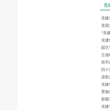
党
党建
党团
“党
党建
园艺
立德
筑牢
四十
汲取
党建
擎旗
新疆
党建