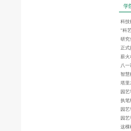
学
科技
"科
研究
正式
薪火
八一
智慧
塔里
园艺
执笔
园艺
园艺
这棵