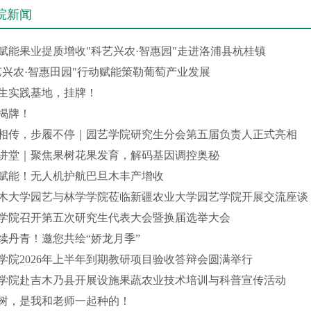
院新闻
赋能果业提质增收"科艺兴农·智惠园"走进洛浦县杭桂镇
艺兴农·智惠田园"行动赋能策勒葡萄产业发展
生实践基地，挂牌！
揭牌！
相传，步履不停｜园艺学院研究生分会第五届负责人正式亮相
讲堂｜聚焦果树花果发育，解码基因调控奥秘
赋能！无人机护航巴旦木丰产增收
木大学园艺与林学学院莅临新疆农业大学园艺学院开展交流座谈
学院召开第五次研究生代表大会暨换届选举大会
续丹青！邀您共绘“娇龙月季”
学院2026年上半年到期教研项目验收答辩会圆满举行
学院赴吉木乃县开展设施果蔬农业技术培训与科普宣传活动
树，是我和老师一起种的！